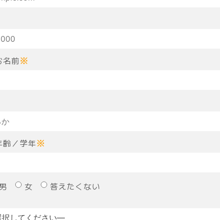
お名前
※
年齢／学年
※
男
女
答えたくない