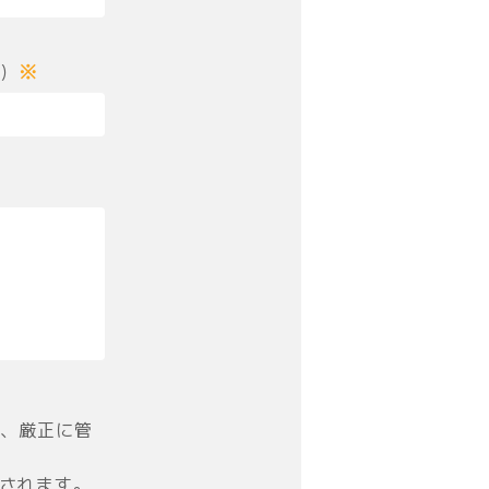
）
※
、厳正に管
信されます。