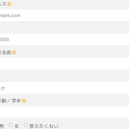
レス
※
お名前
※
年齢／学年
※
男
女
答えたくない