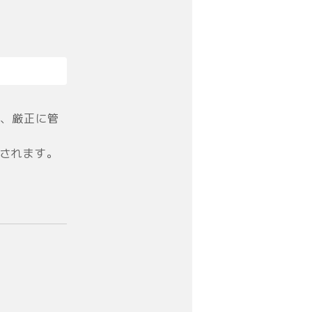
、厳正に管
信されます。