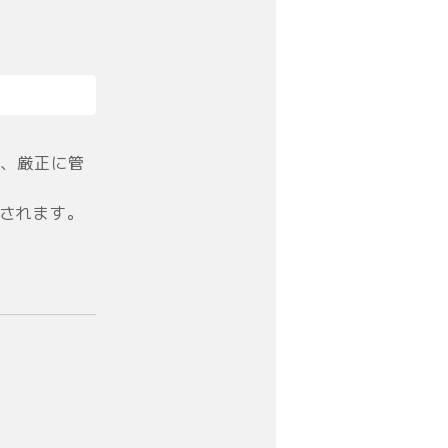
、厳正に管
信されます。