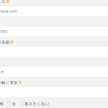
レス
※
お名前
※
年齢／学年
※
男
女
答えたくない