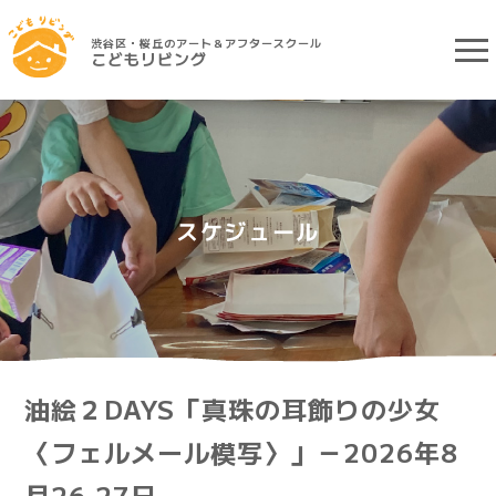
渋谷区・桜丘のアート＆アフタースクール
こどもリビング
スケジュール
油絵２DAYS「真珠の耳飾りの少女
〈フェルメール模写〉」－2026年8
月26,27日