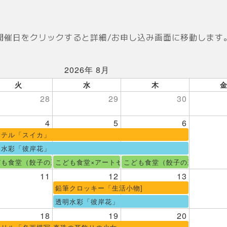
開催日をクリックすると詳細/お申し込み画面に移動します
2026年 8月
火
水
木
28
29
30
4
5
6
ステル「スイカ」
明水彩「彼岸花」
ども食堂（餃子の王将弁当テイクアウト）
こども食堂×アートセラピー
こども食堂（餃子の王将弁当テ
11
12
13
鉛筆クロッキー「生活小物]
透明水彩「彼岸花」
18
19
20