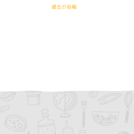
稿
過去の投稿
ナ
ビ
ゲ
ー
シ
ョ
ン