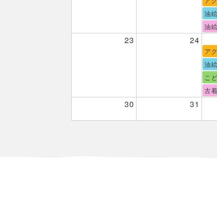
ア
油
油絵
23
24
ア
油
こ
古
30
31