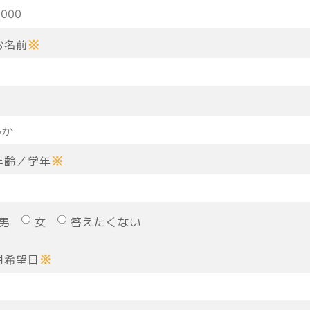
お名前
※
年齢／学年
※
男
女
答えたくない
用希望日
※