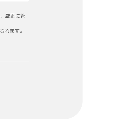
、厳正に管
信されます。