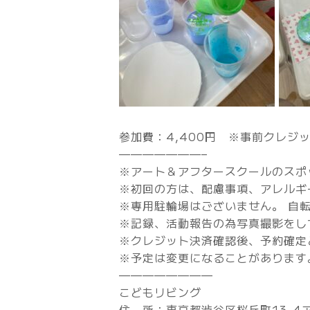
参加費：4,400円 ※事前クレジ
———————–
※アート＆アフタースクールのスポ
※初回の方は、配慮事項、アレルギ
※専用駐輪場はございません。 自
※記録、活動報告の為写真撮影をし
※クレジット決済確認後、予約確定
※予定は変更になることがあります
————————
こどもリビング
住 所：東京都渋谷区桜丘町13-4