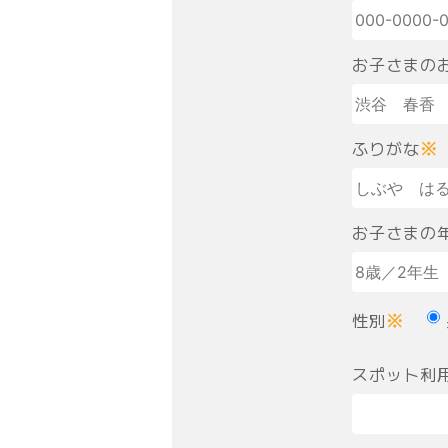
お子さまの
ふりがな
※
お子さまの
性別
※
スポット利