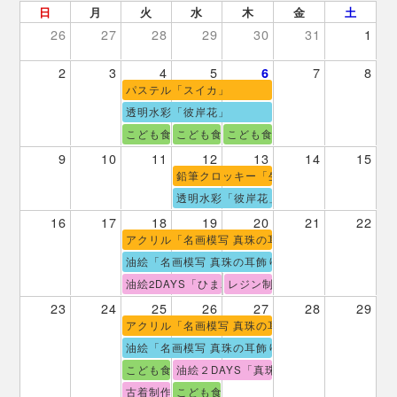
日
月
火
水
木
金
土
26
27
28
29
30
31
1
2
3
4
5
7
8
6
パステル「スイカ」
透明水彩「彼岸花」
こども食堂（餃子の王将弁当テイクアウト）
こども食堂×アートセラピー
こども食堂（餃子の王将弁当テ
9
10
11
12
13
14
15
鉛筆クロッキー「生活小物]
透明水彩「彼岸花」
16
17
18
19
20
21
22
アクリル「名画模写 真珠の耳飾りの少女」
油絵「名画模写 真珠の耳飾りの少女」
油絵2DAYS「ひまわり（ゴッホ風）」
レジン制作「雲レジン」
23
24
25
26
27
28
29
アクリル「名画模写 真珠の耳飾りの少女」
油絵「名画模写 真珠の耳飾りの少女」
こども食堂（餃子の王将弁当テイクアウト）
油絵２DAYS「真珠の耳飾りの少女〈フェ
古着制作「オリジナルリース」
こども食堂（餃子の王将弁当テイクアウト