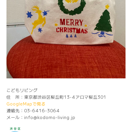
こどもリビング
住 所：東京都渋谷区桜丘町13-4アロマ桜丘301
GoogleMapで見る
連絡先：03-6416-3064
メール：info@kodomo-living.jp